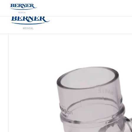
/
Produkter
/
Aerogen T-stykke barn