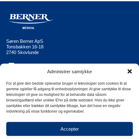
Søren Berner ApS
Tonsbakken 16-18
2740 Skovlunde
Administrer samtykke
Berner Medical
Berner Ltd
Produkter
Berner Medical FI
For at give den bedste oplevelse bruger vi teknologier som cookies til at
gemme og/eller få adgang til enhedsoplysninger. At give samtykke til disse
Aktuell
Berner Medical
teknologier vil give os mulighed for at behandle data såsom
NO
browsingadfærd eller unikke ID'er på dette websted. Hvis du ikke giver
Kontakt os
samtykke eller trækker dit samtykke tilbage, kan det have en negativ
Berner Medical
Berner Group Supplier Code of
indvirkning på visse funktioner og egenskaber.
SE
Conduct
Cookies
Accepter
Privacy policy