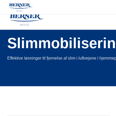
/
Produkter
/
Hjemmebehandling respiration
/
Slimmobilisering
Slimmobiliseri
Effektive løsninger til fjernelse af slim i luftvejene i hjem