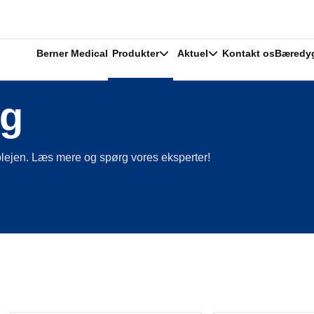
Berner Medical
Produkter
Aktuel
Kontakt os
Bæredy
ng
meplejen. Læs mere og spørg vores eksperter!