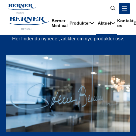
/
Aktuel
Berner
Kontakt
Produkter
Aktuel
B
Aktuel
Medical
os
Her finder du nyheder, artikler om nye produkter osv.