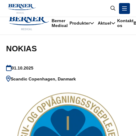
/
Begivenheder
/
NOKIAS
Berner
Kontakt
Udstillinger
Produkter
Aktuel
B
Medical
os
NOKIAS
01.10.2025
Scandic Copenhagen, Danmark