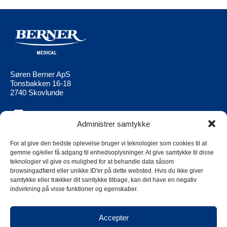
Søren Berner ApS
Tonsbakken 16-18
2740 Skovlunde
Administrer samtykke
Berner Medical
Berner Ltd
Produkter
Berner Medical FI
For at give den bedste oplevelse bruger vi teknologier som cookies til at
gemme og/eller få adgang til enhedsoplysninger. At give samtykke til disse
Aktuell
Berner Medical
teknologier vil give os mulighed for at behandle data såsom
NO
browsingadfærd eller unikke ID'er på dette websted. Hvis du ikke giver
Kontakt os
samtykke eller trækker dit samtykke tilbage, kan det have en negativ
Berner Medical
Berner Group Supplier Code of
indvirkning på visse funktioner og egenskaber.
SE
Conduct
Cookies
Accepter
Privacy policy