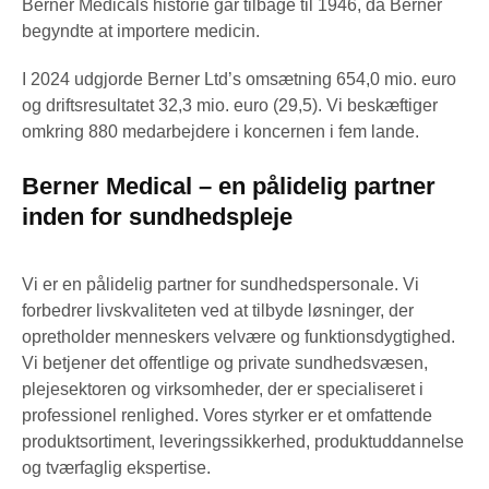
Berner Medicals historie går tilbage til 1946, da Berner
begyndte at importere medicin.
I 2024 udgjorde Berner Ltd’s omsætning 654,0 mio. euro
og driftsresultatet 32,3 mio. euro (29,5). Vi beskæftiger
omkring 880 medarbejdere i koncernen i fem lande.
Berner Medical – en pålidelig partner
inden for sundhedspleje
Vi er en pålidelig partner for sundhedspersonale. Vi
forbedrer livskvaliteten ved at tilbyde løsninger, der
opretholder menneskers velvære og funktionsdygtighed.
Vi betjener det offentlige og private sundhedsvæsen,
plejesektoren og virksomheder, der er specialiseret i
professionel renlighed. Vores styrker er et omfattende
produktsortiment, leveringssikkerhed, produktuddannelse
og tværfaglig ekspertise.