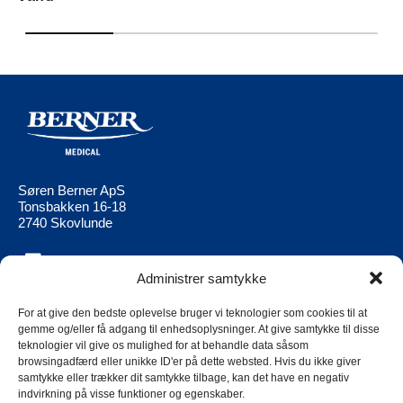
Søren Berner ApS
Tonsbakken 16-18
2740 Skovlunde
Administrer samtykke
Berner Medical
Berner Ltd
Produkter
Berner Medical FI
For at give den bedste oplevelse bruger vi teknologier som cookies til at
gemme og/eller få adgang til enhedsoplysninger. At give samtykke til disse
Aktuell
Berner Medical
teknologier vil give os mulighed for at behandle data såsom
NO
browsingadfærd eller unikke ID'er på dette websted. Hvis du ikke giver
Kontakt os
samtykke eller trækker dit samtykke tilbage, kan det have en negativ
Berner Medical
Berner Group Supplier Code of
indvirkning på visse funktioner og egenskaber.
SE