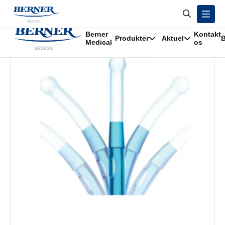
/
Produkter
/
IQ – Cath hydrofilt tappekateter i vand med sleeve
Berner
Kontakt
Produkter
Aktuel
B
Medical
os