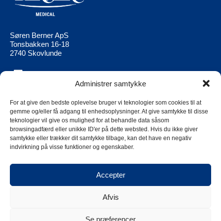
Søren Berner ApS
Tonsbakken 16-18
2740 Skovlunde
Administrer samtykke
Berner Medical
Berner Ltd
Produkter
Berner Medical FI
For at give den bedste oplevelse bruger vi teknologier som cookies til at
gemme og/eller få adgang til enhedsoplysninger. At give samtykke til disse
Aktuell
Berner Medical
teknologier vil give os mulighed for at behandle data såsom
NO
browsingadfærd eller unikke ID'er på dette websted. Hvis du ikke giver
Kontakt os
samtykke eller trækker dit samtykke tilbage, kan det have en negativ
Berner Medical
Berner Group Supplier Code of
indvirkning på visse funktioner og egenskaber.
SE
Conduct
Cookies
Accepter
Privacy policy
Afvis
Se præferencer