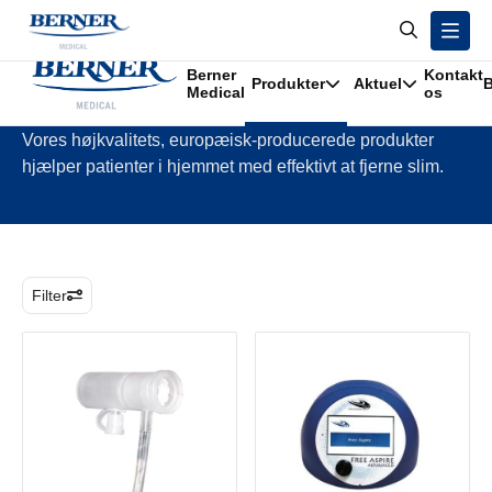
/
Produkter
/
Hjemmebehandling respiration
Berner
Kontakt
Produkter
Aktuel
B
Hjemmebehandling respiration
Medical
os
Vores højkvalitets, europæisk-producerede produkter
hjælper patienter i hjemmet med effektivt at fjerne slim.
Filter