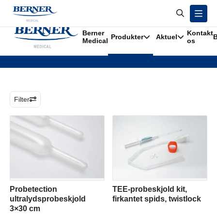
/
Produkter
/
Probebeskyttelse
Berner
Kontakt
Produkter
Aktuel
B
Probebeskyttelse
Medical
os
Filter
Probetection
TEE-probeskjold kit,
ultralydsprobeskjold
firkantet spids, twistlock
3×30 cm