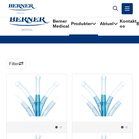
/
Produkter
/
Katetre
Berner
Kontakt
Produkter
Aktuel
B
Katetre
Medical
os
Filter