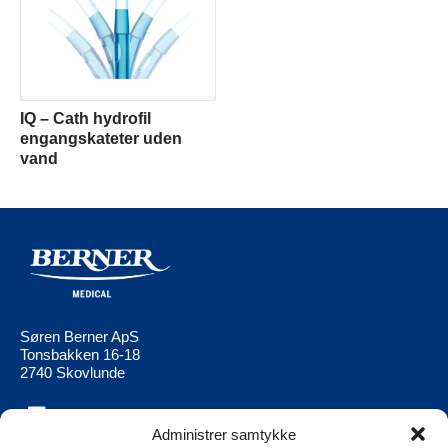
IQ – Cath hydrofil
engangskateter uden
vand
Søren Berner ApS
Tonsbakken 16-18
2740 Skovlunde
Administrer samtykke
Berner Medical
Berner Ltd