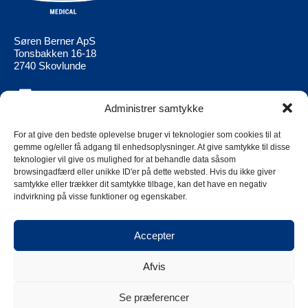
Søren Berner ApS
Tonsbakken 16-18
2740 Skovlunde
Administrer samtykke
Berner Medical
Berner Ltd
Produkter
Berner Medical FI
For at give den bedste oplevelse bruger vi teknologier som cookies til at
gemme og/eller få adgang til enhedsoplysninger. At give samtykke til disse
Aktuell
Berner Medical
teknologier vil give os mulighed for at behandle data såsom
NO
browsingadfærd eller unikke ID'er på dette websted. Hvis du ikke giver
Kontakt os
samtykke eller trækker dit samtykke tilbage, kan det have en negativ
Berner Medical
Berner Group Supplier Code of
indvirkning på visse funktioner og egenskaber.
SE
Conduct
Cookies
Accepter
Privacy policy
Afvis
Se præferencer