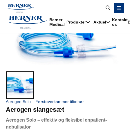
/
Produkter
/
Aerogen slangesæt
Berner
Kontakt
Produkter
Aktuel
B
Medical
os
Aerogen Solo – Førstøverkammer tilbehør
Aerogen slangesæt
Aerogen Solo – effektiv og fleksibel enpatient-
nebulisator