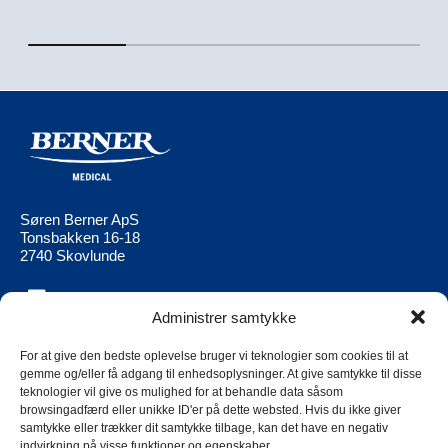
Søren Berner ApS
Tonsbakken 16-18
2740 Skovlunde
Administrer samtykke
Berner Medical
Berner Ltd
Produkter
Berner Medical FI
For at give den bedste oplevelse bruger vi teknologier som cookies til at
gemme og/eller få adgang til enhedsoplysninger. At give samtykke til disse
Aktuell
Berner Medical
teknologier vil give os mulighed for at behandle data såsom
NO
browsingadfærd eller unikke ID'er på dette websted. Hvis du ikke giver
Kontakt os
samtykke eller trækker dit samtykke tilbage, kan det have en negativ
Berner Medical
Berner Group Supplier Code of
indvirkning på visse funktioner og egenskaber.