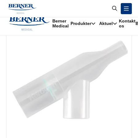
/
Produkter
/
Mundstykke Aerogen Ultra
Berner
Kontakt
Produkter
Aktuel
B
Medical
os