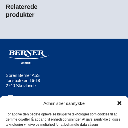
Relaterede
produkter
Søren Berner ApS
Tonsbakken 16-18
2740 Skovlunde
Administrer samtykke
Berner Medical
Berner Ltd
Produkter
Berner Medical FI
For at give den bedste oplevelse bruger vi teknologier som cookies til at
gemme og/eller få adgang til enhedsoplysninger. At give samtykke til disse
Aktuell
Berner Medical
teknologier vil give os mulighed for at behandle data såsom